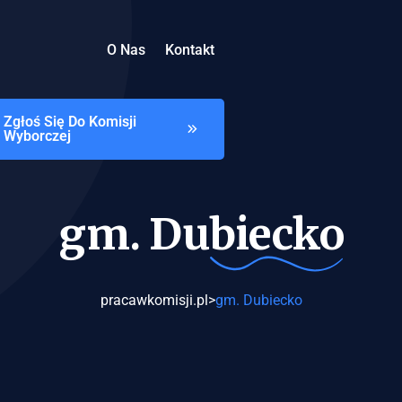
O Nas
Kontakt
Zgłoś Się Do Komisji
Wyborczej
gm.
Dubiecko
pracawkomisji.pl
>
gm. Dubiecko